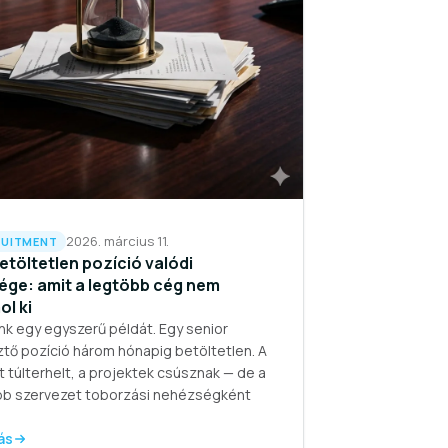
2026. március 11.
UITMENT
etöltetlen pozíció valódi
ége: amit a legtöbb cég nem
l ki
k egy egyszerű példát. Egy senior
ztő pozíció három hónapig betöltetlen. A
 túlterhelt, a projektek csúsznak — de a
bb szervezet toborzási nehézségként
ás