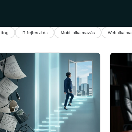
cting
IT fejlesztés
Mobil alkalmazás
Webalkalma