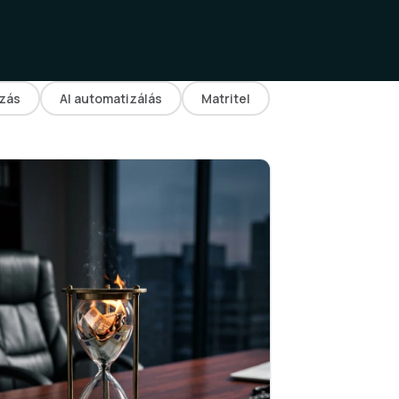
zás
AI automatizálás
Matritel