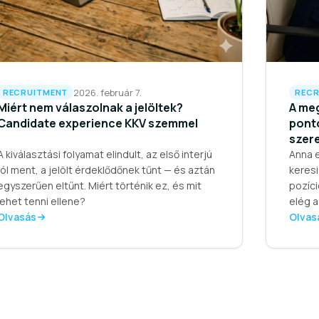
2026. február 7.
RECRUITMENT
RECR
Miért nem válaszolnak a jelöltek?
A me
Candidate experience KKV szemmel
ponto
szer
A kiválasztási folyamat elindult, az első interjú
Anna 
jól ment, a jelölt érdeklődőnek tűnt — és aztán
keresi
egyszerűen eltűnt. Miért történik ez, és mit
pozíci
lehet tenni ellene?
elég 
Olvasás
Olvas