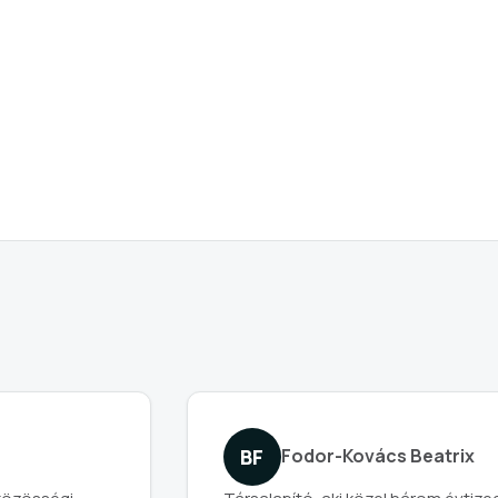
a
BF
Fodor-Kovács Beatrix