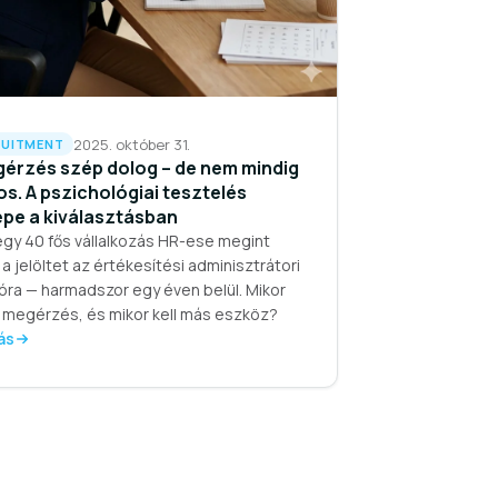
2025. október 31.
UITMENT
gérzés szép dolog – de nem mindig
s. A pszichológiai tesztelés
epe a kiválasztásban
egy 40 fős vállalkozás HR-ese megint
 a jelöltet az értékesítési adminisztrátori
óra — harmadszor egy éven belül. Mikor
a megérzés, és mikor kell más eszköz?
ás