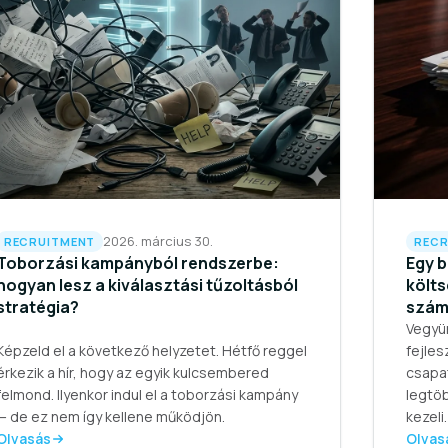
2026. március 30.
RECRUITMENT
RECR
Toborzási kampányból rendszerbe:
Egy b
hogyan lesz a kiválasztási tűzoltásból
költs
stratégia?
számo
Vegyün
Képzeld el a következő helyzetet. Hétfő reggel
fejles
érkezik a hír, hogy az egyik kulcsembered
csapat
felmond. Ilyenkor indul el a toborzási kampány
legtö
— de ez nem így kellene működjön.
kezeli.
Olvasás
Olvas