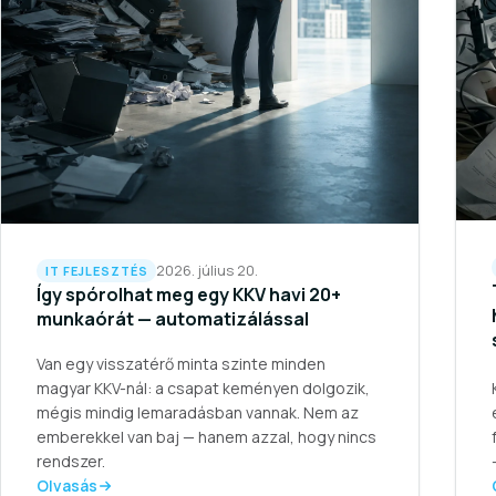
2026. július 20.
IT FEJLESZTÉS
Így spórolhat meg egy KKV havi 20+
munkaórát — automatizálással
Van egy visszatérő minta szinte minden
magyar KKV-nál: a csapat keményen dolgozik,
mégis mindig lemaradásban vannak. Nem az
emberekkel van baj — hanem azzal, hogy nincs
rendszer.
Olvasás