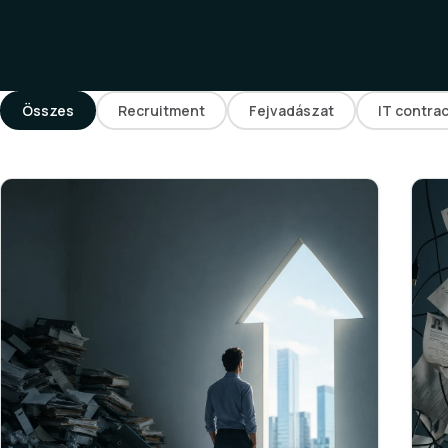
Összes
Recruitment
Fejvadászat
IT contra