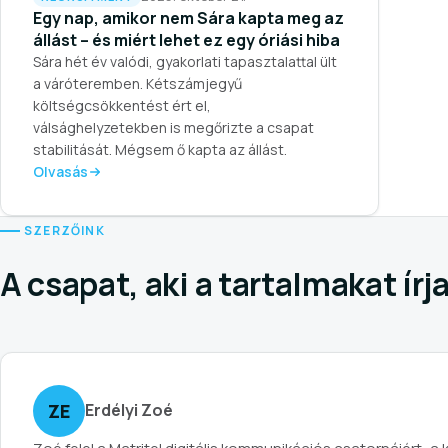
Egy nap, amikor nem Sára kapta meg az
állást – és miért lehet ez egy óriási hiba
Sára hét év valódi, gyakorlati tapasztalattal ült
a váróteremben. Kétszámjegyű
költségcsökkentést ért el,
válsághelyzetekben is megőrizte a csapat
stabilitását. Mégsem ő kapta az állást.
Olvasás
SZERZŐINK
A csapat, aki a tartalmakat írj
ZE
Erdélyi Zoé