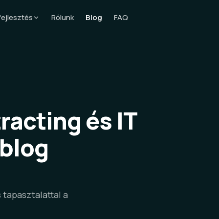
fejlesztés
Rólunk
Blog
FAQ
Egyedi szoftverfejlesztés
Testreszabott üzleti
megoldások
Üzleti mobil alkalmazás
iOS és Android enterprise
appok
racting és IT
Üzleti webalkalmazás
Skálázható webes platformok
 blog
AI folyamatautomatizálás
AI alapú üzleti hatékonyság
 tapasztalattal a