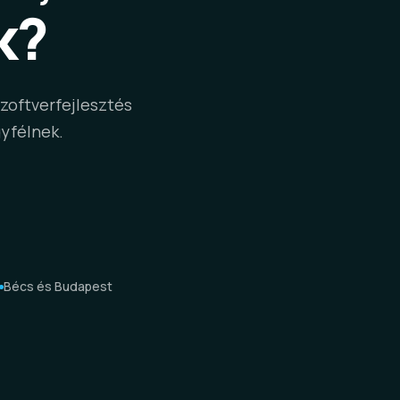
k?
szoftverfejlesztés
gyfélnek.
Bécs és Budapest