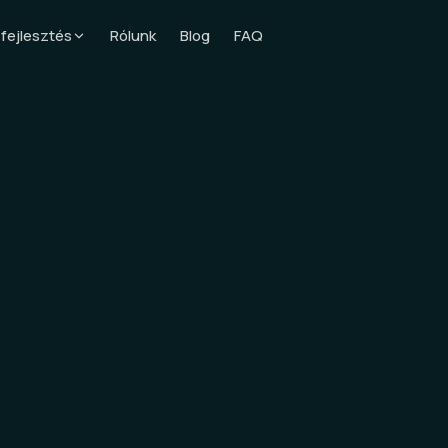
 fejlesztés
Rólunk
Blog
FAQ
Egyedi szoftverfejlesztés
Testreszabott üzleti
megoldások
Üzleti mobil alkalmazás
iOS és Android enterprise
appok
Üzleti webalkalmazás
Skálázható webes platformok
AI folyamatautomatizálás
AI alapú üzleti hatékonyság