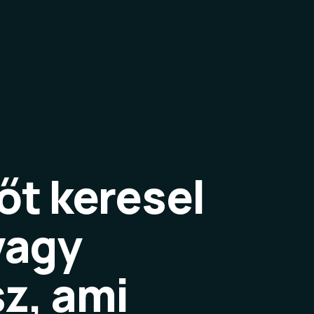
őt keresel
vagy
sz, ami