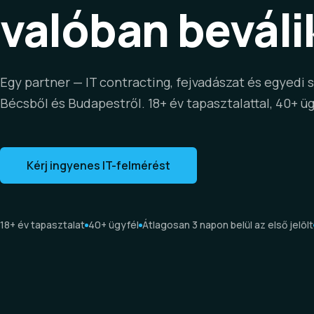
valóban beváli
Egy partner — IT contracting, fejvadászat és egyedi 
Bécsből és Budapestről. 18+ év tapasztalattal, 40+ ü
Kérj ingyenes IT-felmérést
18+ év tapasztalat
40+ ügyfél
Átlagosan 3 napon belül az első jelölt