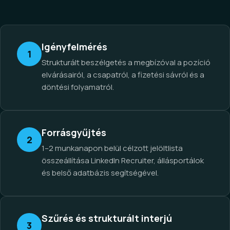
Igényfelmérés
1
Strukturált beszélgetés a megbízóval a pozíció
elvárásairól, a csapatról, a fizetési sávról és a
döntési folyamatról.
Forrásgyűjtés
2
1–2 munkanapon belül célzott jelöltlista
összeállítása LinkedIn Recruiter, állásportálok
és belső adatbázis segítségével.
Szűrés és strukturált interjú
3