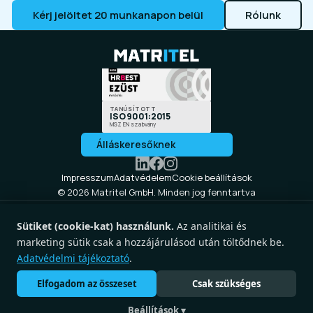
Kérj jelöltet 20 munkanapon belül
Rólunk
TANÚSÍTOTT
ISO 9001:2015
MSZ EN szabvány
Álláskeresőknek
Impresszum
Adatvédelem
Cookie beállítások
©
2026
Matritel GmbH. Minden jog fenntartva
Matritel GmbH
Josef-Flandorfer Strasse 76/2
Sütiket (cookie-kat) használunk.
Az analitikai és
1210 Wien, Ausztria
marketing sütik csak a hozzájárulásod után töltődnek be.
Matritel Kft.
Adatvédelmi tájékoztató
.
Soroksári út 48.
Elfogadom az összeset
Csak szükséges
1095 Budapest, Magyarország
+36 70 611 7028
Beállítások ▾