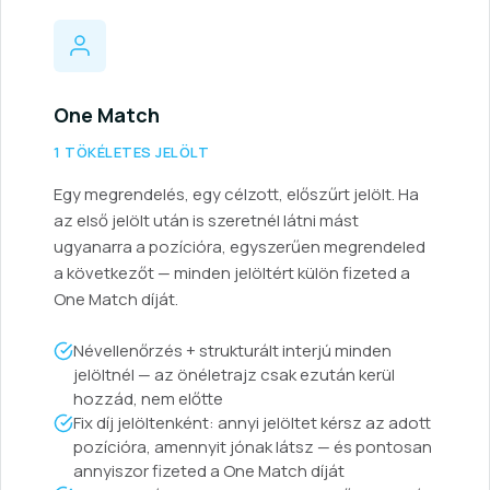
One Match
1 TÖKÉLETES JELÖLT
Egy megrendelés, egy célzott, előszűrt jelölt. Ha
az első jelölt után is szeretnél látni mást
ugyanarra a pozícióra, egyszerűen megrendeled
a következőt — minden jelöltért külön fizeted a
One Match díját.
Névellenőrzés + strukturált interjú minden
jelöltnél — az önéletrajz csak ezután kerül
hozzád, nem előtte
Fix díj jelöltenként: annyi jelöltet kérsz az adott
pozícióra, amennyit jónak látsz — és pontosan
annyiszor fizeted a One Match díját