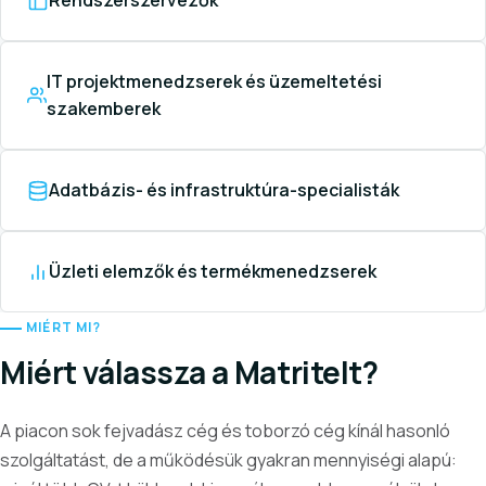
Rendszerszervezők
IT projektmenedzserek és üzemeltetési
szakemberek
Adatbázis- és infrastruktúra-specialisták
Üzleti elemzők és termékmenedzserek
MIÉRT MI?
Miért válassza a Matritelt?
A piacon sok fejvadász cég és toborzó cég kínál hasonló
szolgáltatást, de a működésük gyakran mennyiségi alapú: