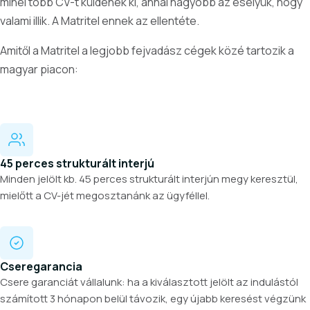
minél több CV-t küldenek ki, annál nagyobb az esélyük, hogy
valami illik. A Matritel ennek az ellentéte.
Amitől a Matritel a legjobb fejvadász cégek közé tartozik a
magyar piacon:
45 perces strukturált interjú
Minden jelölt kb. 45 perces strukturált interjún megy keresztül,
mielőtt a CV-jét megosztanánk az ügyféllel.
Cseregarancia
Csere garanciát vállalunk: ha a kiválasztott jelölt az indulástól
számított 3 hónapon belül távozik, egy újabb keresést végzünk