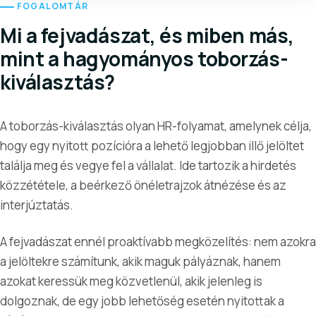
FOGALOMTÁR
Mi a fejvadászat, és miben más,
mint a hagyományos toborzás-
kiválasztás?
A toborzás-kiválasztás olyan HR-folyamat, amelynek célja,
hogy egy nyitott pozícióra a lehető legjobban illő jelöltet
találja meg és vegye fel a vállalat. Ide tartozik a hirdetés
közzététele, a beérkező önéletrajzok átnézése és az
interjúztatás.
A fejvadászat ennél proaktívabb megközelítés: nem azokra
a jelöltekre számítunk, akik maguk pályáznak, hanem
azokat keressük meg közvetlenül, akik jelenleg is
dolgoznak, de egy jobb lehetőség esetén nyitottak a