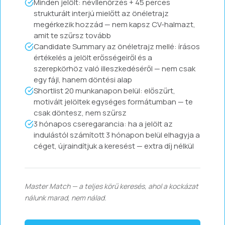
Minden jelölt: névllenőrzés + 45 perces
strukturált interjú mielőtt az önéletrajz
megérkezik hozzád — nem kapsz CV-halmazt,
amit te szűrsz tovább
Candidate Summary az önéletrajz mellé: írásos
értékelés a jelölt erősségeiről és a
szerepkörhöz való illeszkedéséről — nem csak
egy fájl, hanem döntési alap
Shortlist 20 munkanapon belül: előszűrt,
motivált jelöltek egységes formátumban — te
csak döntesz, nem szűrsz
3 hónapos cseregarancia: ha a jelölt az
indulástól számított 3 hónapon belül elhagyja a
céget, újraindítjuk a keresést — extra díj nélkül
Master Match — a teljes körű keresés, ahol a kockázat
nálunk marad, nem nálad.