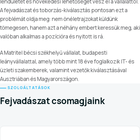
lendületet és növekedési lehetőséget vesz el a vállalattól.
A fejvadászat és toborzás-kiválasztás pontosan ezt a
problémát oldja meg: nem önéletrajzokat küldünk
tömegesen, hanem azt a néhány embert keressük meg, aki
valóban alkalmas a pozícióra és nyitott is rá.
A Matritel bécsi székhelyű vállalat, budapesti
leányvállalattal, amely több mint 18 éve foglalkozik IT- és
üzleti szakemberek, valamint vezetők kiválasztásával
Ausztriában és Magyarországon.
SZOLGÁLTATÁSOK
Fejvadászat csomagjaink