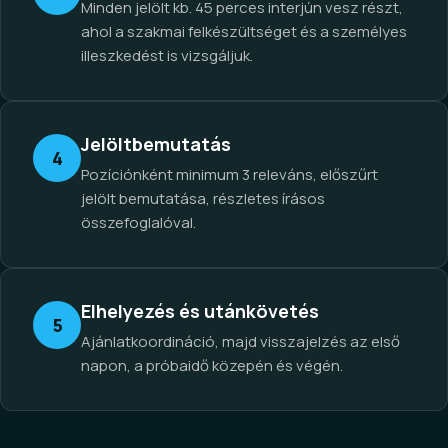
Minden jelölt kb. 45 perces interjún vesz részt,
ahol a szakmai felkészültséget és a személyes
illeszkedést is vizsgáljuk.
Jelöltbemutatás
4
Pozíciónként minimum 3 releváns, előszűrt
jelölt bemutatása, részletes írásos
összefoglalóval.
Elhelyezés és utánkövetés
5
Ajánlatkoordináció, majd visszajelzés az első
napon, a próbaidő közepén és végén.