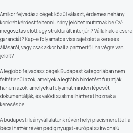
Amikor fejvadász cégek közül választ, érdemes néhány
konkrét kérdést feltenni: hány jelöltet mutatnak be CV-
megosztás előtt egy strukturált interjún? Vállalnak-e csere
garanciát? Kap-e folyamatos visszajelzést a keresés
állásáról, vagy csak akkor hall a partnertől, ha végre van
jelölt?
A legjobb fejvadász cégek Budapest kategóriában nem
feltétlenül azok, amelyek a legtöbb hirdetést futtatják,
hanem azok, amelyek a folyamat minden lépését
dokumentálják, és valódi szakmai hátteret hoznak a
keresésbe.
A budapesti leányvállalatunk révén helyi piacismerettel, a
bécsi háttér révén pedig nyugat-európai színvonalú