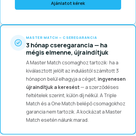
Ajánlatot kérek
MASTER MATCH — CSEREGARANCIA
3 hónap cseregarancia — ha
mégis elmenne, újraindítjuk
A Master Match csomaghoz tartozik: ha a
kiválasztott jelölt az indulástól számított 3
hónapon belül elhagyja a céget,
ingyenesen
újraindítjuk a keresést
— a szerződéses
feltételek szerint, külön díj nélkül. A Triple
Match és a One Match belépő csomagokhoz
garancia nem tartozik. A kockázat a Master
Match esetén nálunk marad.