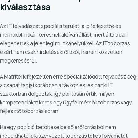
kiválasztása
Az IT fejvadászat speciális terület: a jó fejlesztők és
mérnökök ritkán keresnek aktívan állást, mert általában
elégedettek a jelenlegi munkahelyükkel. Az IT toborzás
ezért nem csak hirdetésekről szól, hanem közvetlen
megkeresésről.
A Matritel kifejezetten erre specializálódott fejvadász cég:
a csapat tagjai korábban a távközlési és banki IT
szektorban dolgoztak, így pontosan értik, milyen
kompetenciákat keres egy ügyfél mérnök toborzás vagy
fejlesztő toborzás során.
Ha egy pozíció betöltése belső erőforrásból nem
megoldható, a kiszervezett toborzás teljes folyamatot