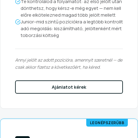
Te kontrolálod a folyamatot: az első jelölt után
dönthetsz, hogy kérsz-e még egyet — nem kell
előre elkötelezned magad több jelölt mellett
Junior–mid szintű pozíciókra a legtöbb kontrollt
adó megoldás: kiszámítható, jelöltenként mért
toborzási költség
Annyi jelölt az adott pozícióra, amennyit szeretnél — de
csak akkor fizetsz a következőért, ha kéred.
Ajánlatot kérek
LEGNÉPSZERŰBB