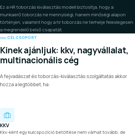
Ez a HR toborzás kiválasztás modell biztosítja, hogy a
munkaerő toborzás ne mennyiségi, hanem minőségi alapon
történjen, valamint hogy a hr toborzás ne terhelje feleslegesen
a megrendelő belső csapatát.
CÉLCSOPORT
Kinek ajánljuk: kkv, nagyvállalat,
multinacionális cég
A fejvadászat és toborzás-kiválasztás szolgáltatás akkor
hozza a legtöbbet, ha:
KKV
Kkv-ként egy kulcspozíció betöltése nem várhat tovább, de