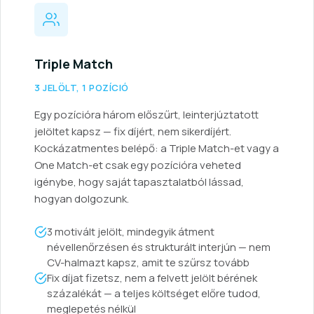
Triple Match
3 JELÖLT, 1 POZÍCIÓ
Egy pozícióra három előszűrt, leinterjúztatott
jelöltet kapsz — fix díjért, nem sikerdíjért.
Kockázatmentes belépő: a Triple Match-et vagy a
One Match-et csak egy pozícióra veheted
igénybe, hogy saját tapasztalatból lássad,
hogyan dolgozunk.
3 motivált jelölt, mindegyik átment
névellenőrzésen és strukturált interjún — nem
CV-halmazt kapsz, amit te szűrsz tovább
Fix díjat fizetsz, nem a felvett jelölt bérének
százalékát — a teljes költséget előre tudod,
meglepetés nélkül