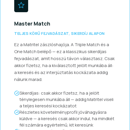
Master Match
TELJES KÖRŰ FEJVADÁSZAT, SIKERDÍJ ALAPON
Ez a Matritel zászlóshajója. A Triple Match és a
One Match belépő — ez a klasszikus sikerdíjas
fejvadászat, amit hosszú távon választasz. Csak
akkor fizetsz, ha a kiválasztott jelölt munkába áll:
a keresés és az interjúztatás kockázata addig
nálunk marad.
Sikerdíjas: csak akkor fizetsz, ha a jelölt
ténylegesen munkába áll — addig Matritel viseli
a teljes keresési kockázatot
Részletes követelményprofil jóváhagyásra
küldve — a keresés csak akkor indul, ha mindkét
fél számára egyértelmű, kit keresünk