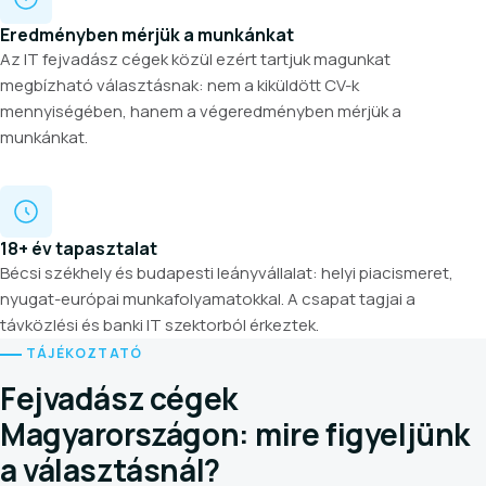
Eredményben mérjük a munkánkat
Az IT fejvadász cégek közül ezért tartjuk magunkat
megbízható választásnak: nem a kiküldött CV-k
mennyiségében, hanem a végeredményben mérjük a
munkánkat.
18+ év tapasztalat
Bécsi székhely és budapesti leányvállalat: helyi piacismeret,
nyugat-európai munkafolyamatokkal. A csapat tagjai a
távközlési és banki IT szektorból érkeztek.
TÁJÉKOZTATÓ
Fejvadász cégek
Magyarországon: mire figyeljünk
a választásnál?