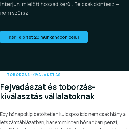
interjún, mielőtt hozzád kerül. Te csak döntesz —
nem szűrsz.
Kérj jelöltet 20 munkanapon belül
TOBORZÁS-KIVÁLASZTÁS
Fejvadászat és toborzás-
kiválasztás vállalatoknak
Egy hónapokig betöltetlen kulcspozíció nem csak hiány a
létszámtáblázatban, hanem minden hónapban pénzt,