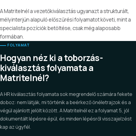
A Matritelnél a vezetőkiválasztás ugyanazt a strukturált,
mélyinterjún alapuló előszűrési folyamatot követi, mint a
specialista pozíciók betöltése, csak még alaposabb
formában.
FOLYAMAT
Hogyan néz ki a toborzás-
kiválasztás folyamata a
Matritelnél?
A HR kiválasztás folyamata sok megrendelő számára fekete
doboz: nem látják, mi történik a beérkező önéletrajzok és a
végül ajánlott jelölt között. A Matritelnél ez a folyamat 5, jól
dokumentált lépésre épül, és minden lépésről visszajelzést
kap az ügyfél.