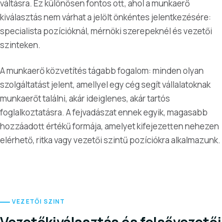
váltásra. Ez különösen fontos ott, ahol a munkaerő
kiválasztás nem várhat a jelölt önkéntes jelentkezésére:
specialista pozícióknál, mérnöki szerepeknél és vezetői
szinteken.
A munkaerő közvetítés tágabb fogalom: minden olyan
szolgáltatást jelent, amellyel egy cég segít vállalatoknak
munkaerőt találni, akár ideiglenes, akár tartós
foglalkoztatásra. A fejvadászat ennek egyik, magasabb
hozzáadott értékű formája, amelyet kifejezetten nehezen
elérhető, ritka vagy vezetői szintű pozíciókra alkalmazunk.
VEZETŐI SZINT